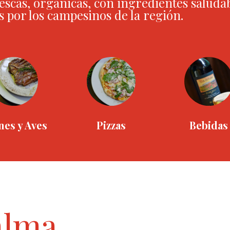
rescas, orgánicas, con ingredientes saluda
 por los campesinos de la región.
nes y Aves
Pizzas
Bebidas
alma