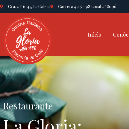
Cra. 4 # 6-47, La Calera
Carrera 4 # 5 - 98 Local 2 / Sopó
Inicio
Conóc
Restaurante
La Gloria: