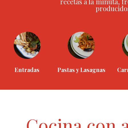
recetas a la minuta, f
producidos
Entradas
Pastas y Lasagnas
Car
Cocina con 